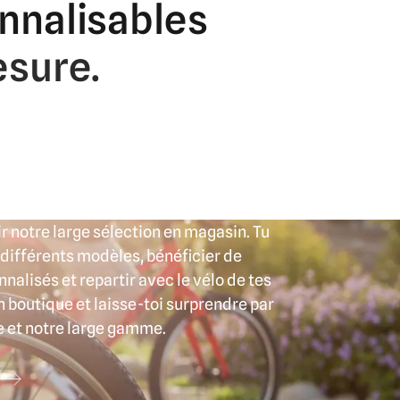
nnalisables
sure.
r notre large sélection en magasin. Tu
 différents modèles, bénéficier de
nalisés et repartir avec le vélo de tes
n boutique et laisse-toi surprendre par
e et notre large gamme.