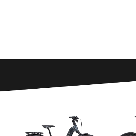
route /
C’est le moment de te gâter! Profite de no
liquidation sur une vaste sélection de vél
les goûts et tous les terrains.
monta
électr
liquid