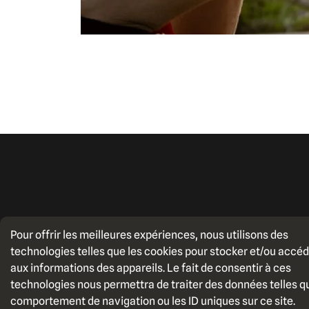
Pour offrir les meilleures expériences, nous utilisons des
387, rue Price Est,
technologies telles que les cookies pour stocker et/ou accé
Chicoutimi (Québec)
418 543-2052
aux informations des appareils. Le fait de consentir à ces
G7H 2G2
gendronbicycles@
technologies nous permettra de traiter des données telles q
comportement de navigation ou les ID uniques sur ce site.