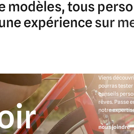
e
modèles,
tous
perso
une
expérience
sur
me
Viens découvri
pourras tester
conseils person
oir
rêves. Passe e
notre expertis
nous joindre