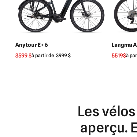
Anytour E+ 6
Langma Ad
3599 $
5519$
à partir de
3999 $
à pa
Les
vélos
aperçu.