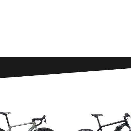
 gravel bike
tre
os, pour tous
gne
ique
ation