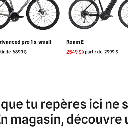
Roam E
vanced pro 1 x-small
2549 $
à partir de
2999 $
rtir de
6899 $
que
tu
repères
ici
ne
En
magasin,
découvre