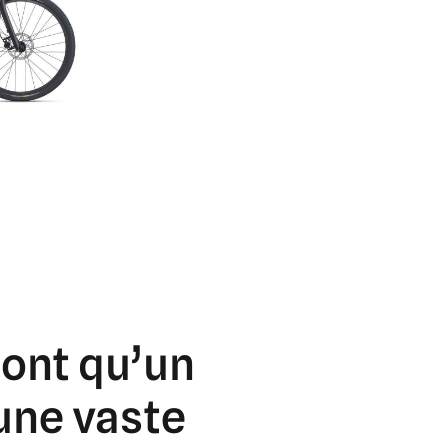
sont
qu’un
une
vaste